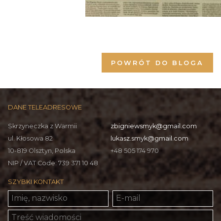
POWRÓT DO BLOGA
DANE TELEADRESOWE
Skrzyneczka z Warmii
zbigniewsmyk@gmail.com
ul. Kłosowa 82
lukasz.smyk@gmail.com
10-819
Olsztyn, Polska
+48 505 174 970
NIP / VAT Code: 739 371 10 48
SZYBKI KONTAKT