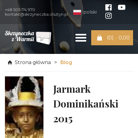
+48 505 174 970
polski
kontakt@skrzyneczka.olsztyn.pl
(0)
·
0,00
Strona główna
Blog
Jarmark
Dominikański
2015